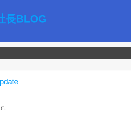
長BLOG
pdate
す。