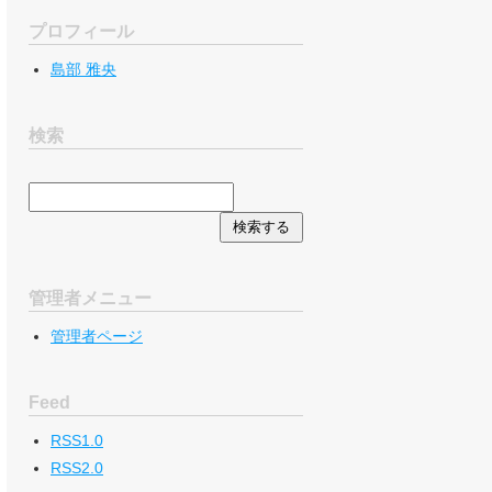
プロフィール
島部 雅央
検索
管理者メニュー
管理者ページ
Feed
RSS1.0
RSS2.0