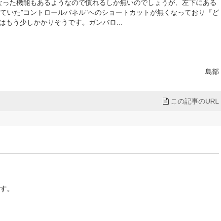
適用で便利になった機能もあるようなので慣れるしか無いのでしょうが、左下にある
ていた"コントロールパネル"へのショートカットが無くなっており『ど
はもう少しかかりそうです。ガンバロ...
島部
この記事のURL
す。