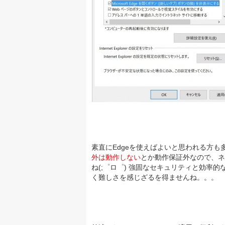
素直にEdgeを使えばよいと思われる方も
外は動作しない
とか動作保証外なので、ネ
ね(;゜ロ゜) 強固なセキュリティと効率
く難しさを感じざるを得ませんね。。。